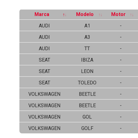
Marca
Modelo
Motor
AUDI
A1
-
AUDI
A3
-
AUDI
TT
-
SEAT
IBIZA
-
SEAT
LEON
-
SEAT
TOLEDO
-
VOLKSWAGEN
BEETLE
-
VOLKSWAGEN
BEETLE
-
VOLKSWAGEN
GOL
-
VOLKSWAGEN
GOLF
-