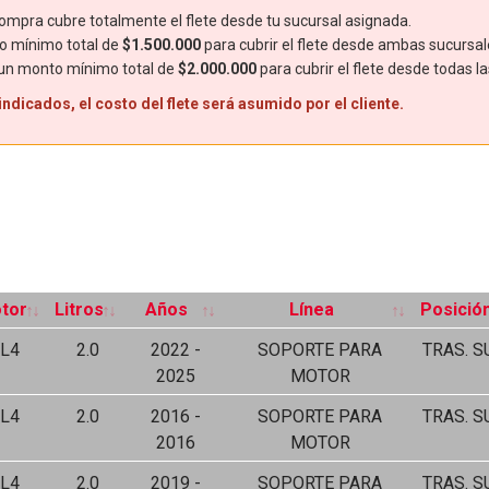
mpra cubre totalmente el flete desde tu sucursal asignada.
o mínimo total de
$1.500.000
para cubrir el flete desde ambas sucursal
 un monto mínimo total de
$2.000.000
para cubrir el flete desde todas l
dicados, el costo del flete será asumido por el cliente.
tor
Litros
Años
Línea
Posició
L4
2.0
2022 -
SOPORTE PARA
TRAS. S
2025
MOTOR
L4
2.0
2016 -
SOPORTE PARA
TRAS. S
2016
MOTOR
L4
2.0
2019 -
SOPORTE PARA
TRAS. S