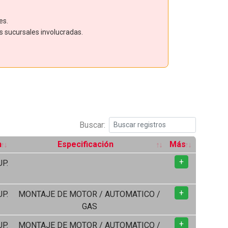
es.
as sucursales involucradas.
Buscar:
n
Especificación
Más
+
UP.
+
UP.
MONTAJE DE MOTOR / AUTOMATICO /
GAS
+
UP.
MONTAJE DE MOTOR / AUTOMATICO /