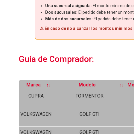
Una sucursal asignada:
El monto mínimo de co
Dos sucursales:
El pedido debe tener un mont
Más de dos sucursales:
El pedido debe tener
⚠️ En caso de no alcanzar los montos mínimos in
Guía de Comprador:
Marca
Modelo
Mo
CUPRA
FORMENTOR
VOLKSWAGEN
GOLF GTI
VOLKSWAGEN
GOLF GTI