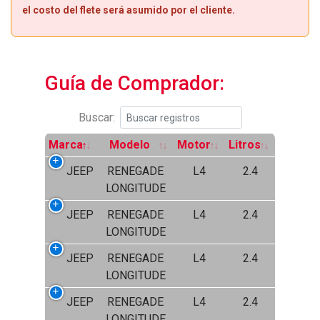
el costo del flete será asumido por el cliente.
Guía de Comprador:
Buscar:
Marca
Modelo
Motor
Litros
JEEP
RENEGADE
L4
2.4
LONGITUDE
JEEP
RENEGADE
L4
2.4
LONGITUDE
JEEP
RENEGADE
L4
2.4
LONGITUDE
JEEP
RENEGADE
L4
2.4
LONGITUDE