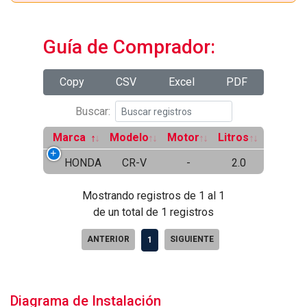
Guía de Comprador:
Copy
CSV
Excel
PDF
Buscar:
Marca
Modelo
Motor
Litros
HONDA
CR-V
-
2.0
Mostrando registros de 1 al 1
de un total de 1 registros
ANTERIOR
SIGUIENTE
1
Diagrama de Instalación