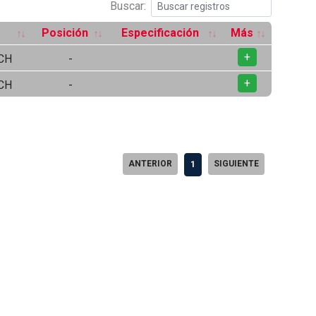
Buscar:
Posición
Especificación
Más
+
CH
-
+
CH
-
ANTERIOR
SIGUIENTE
1